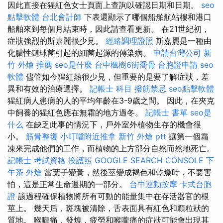
因此直接在猩紅色女士頁面上查詢以確認日期和日期。
seo
點擊軟體
台北會計師
下表還顯示了哪個船舶航站樓和港口
船舶來到每個月結束時，因此請查看更新。 在21世紀初，
症狀強烈的斯嘉麗很少見。
經絡調理證照
斯嘉麗是一種由
化膿性鏈球菌引起的細菌起源的傳染病。
申請台灣公司
新
竹 外燴 推薦
seo是什麼
台中楓樹6街喬骨
台胞證申請
seo
軟體
儘管如今猩紅熱很少見，但重要的是要了解症狀，差
異和有效的治療選擇。
記帳士 科目
撥筋禁忌
seo點擊軟體
猩紅病人患病的人的平均年齡在3-9歲之間。 因此，在夾克
中飼養的猩紅色應在無霜的地方過冬。
記帳士 書單
seo是
什么
在缺乏此事的情況下，戶外室外植物生存的機會很
小。
筋骨整復
小叮噹附近推拿
新竹 外燴 ptt
讓第一個霜
凍來完成他們的工作，而植物的上方部分自然而然地死亡。
記帳士 考試資格
換護照
GOOGLE SEARCH CONSOLE
下
午茶 外燴
當葉子變黃，然後莖變成褐色和乾燥時，不要害
怕，這是正常生命週期的一部分。
台中運動按摩
卡式台胞
證
該過程確保植物將所有可動的能量集中在存活器官的根
莖上。 幾天后，斑塊被清除，舌表面具有紅色和顆粒狀的
質地。 喉嚨痛，發燒，疲勞和喉嚨痛的症狀可能會出現其