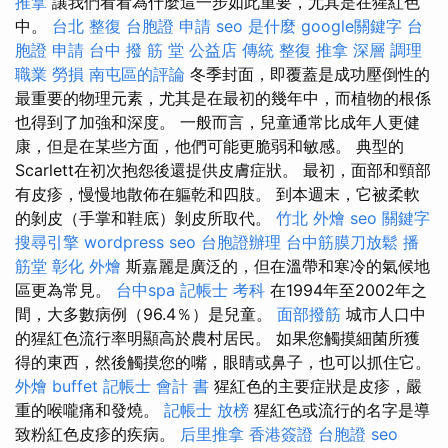
推拿
讓我們看看為什麼這一步如此重要，尤其是在猩紅色
中。
台北 整復
台胞證 申請
seo 是什麼
google關鍵字
台
胞證 申請
台中 撥 筋 堂 公益店 傳統 整復 推拿 深層 調理
職業 勞損 南屯區的評論
冬季封面，即覆蓋是成功壓倒性的
最重要的物理元素，尤其是在最初的幾年中，而植物的根係
也得到了加強和深度。 一般而言，兒童通常比成年人更健
康，但是在某些方面，他們可能更脆弱和敏感。 典型的
Scarlett在初次抱怨後還提供皮膚症狀。 最初，面部和頸部
有皮疹，慢慢地散佈在軀乾和四肢。 到本週末，它被柔軟
的剝皮（手掌和鞋底）剝皮所取代。
竹北 外燴
seo 關鍵字
搜尋引擎
wordpress seo
台胞證辦理
台中筋膜刀放鬆
播
筋堂
彰化 外燴
斯嘉麗是廣泛的，但在溫帶和寒冷的氣候地
區更為常見。
台中spa
記帳士 考科
在1994年至2002年之
間，大多數病例（96.4％）是兒童。
面部撥筋
城市人口中
的猩紅色流行率明顯高於農村居民。 如果您觸摸細菌所獲
得的東西，然後觸摸您的嘴，眼睛或鼻子，也可以抓住它。
外燴 buffet
記帳士 會計 書
猩紅色的主要症狀是皮疹，嚴
重的喉嚨痛和發燒。
記帳士 放榜
猩紅色或流行的名字是導
致粉紅色皮疹的疾病。
后里推拿
香港簽證 台胞證
seo