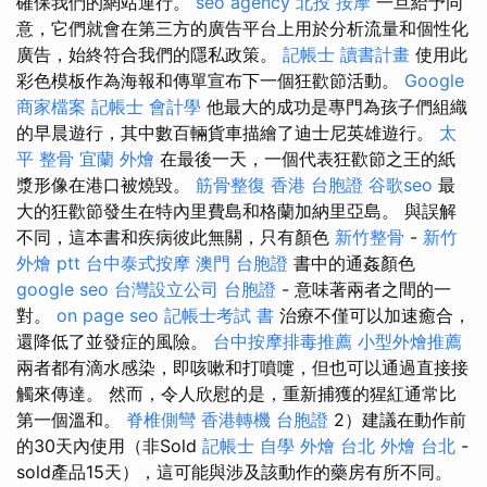
確保我們的網站運行。
seo agency
北投 按摩
一旦給予同
意，它們就會在第三方的廣告平台上用於分析流量和個性化
廣告，始終符合我們的隱私政策。
記帳士 讀書計畫
使用此
彩色模板作為海報和傳單宣布下一個狂歡節活動。
Google
商家檔案
記帳士 會計學
他最大的成功是專門為孩子們組織
的早晨遊行，其中數百輛貨車描繪了迪士尼英雄遊行。
太
平 整骨
宜蘭 外燴
在最後一天，一個代表狂歡節之王的紙
漿形像在港口被燒毀。
筋骨整復
香港 台胞證
谷歌seo
最
大的狂歡節發生在特內里費島和格蘭加納里亞島。 與誤解
不同，這本書和疾病彼此無關，只有顏色
新竹整骨
-
新竹
外燴 ptt
台中泰式按摩
澳門 台胞證
書中的通姦顏色
google seo
台灣設立公司
台胞證
- 意味著兩者之間的一
對。
on page seo
記帳士考試 書
治療不僅可以加速癒合，
還降低了並發症的風險。
台中按摩排毒推薦
小型外燴推薦
兩者都有滴水感染，即咳嗽和打噴嚏，但也可以通過直接接
觸來傳達。 然而，令人欣慰的是，重新捕獲的猩紅通常比
第一個溫和。
脊椎側彎
香港轉機 台胞證
2）建議在動作前
的30天內使用（非Sold
記帳士 自學
外燴 台北
外燴 台北
-
sold產品15天），這可能與涉及該動作的藥房有所不同。