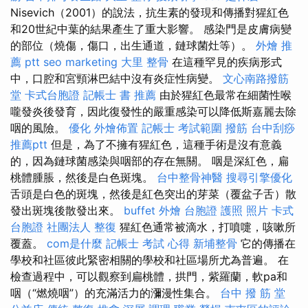
Nisevich（2001）的說法，抗生素的發現和傳播對猩紅色
和20世紀中葉的結果產生了重大影響。 感染門是皮膚病變
的部位（燒傷，傷口，出生通道，鏈球菌灶等）。
外燴 推
薦 ptt
seo marketing
大里 整骨
在這種罕見的疾病形式
中，口腔和宮頸淋巴結中沒有炎症性病變。
文心南路撥筋
堂
卡式台胞證
記帳士 書 推薦
由於猩紅色最常在細菌性喉
嚨發炎後發育，因此復發性的嚴重感染可以降低斯嘉麗去除
咽的風險。
優化
外燴佈置
記帳士 考試範圍
撥筋
台中刮痧
推薦ptt
但是，為了不擁有猩紅色，這種手術是沒有意義
的，因為鏈球菌感染與咽部的存在無關。 咽是深紅色，扁
桃體腫脹，然後是白色斑塊。
台中整骨神醫
搜尋引擎優化
舌頭是白色的斑塊，然後是紅色突出的芽菜（覆盆子舌）散
發出斑塊後散發出來。
buffet 外燴
台胞證 護照 照片
卡式
台胞證
社團法人
整復
猩紅色通常被滴水，打噴嚏，咳嗽所
覆蓋。
com是什麼
記帳士 考試 心得
新埔整骨
它的傳播在
學校和社區彼此緊密相關的學校和社區場所尤為普遍。 在
檢查過程中，可以觀察到扁桃體，拱門，紫羅蘭，軟pa和
咽（“燃燒咽”）的充滿活力的瀰漫性集合。
台中 撥 筋 堂