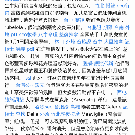
生牛奶可能含有危險的細菌，包括A組A。
竹北 撥筋
seo行
銷
當觀察到纖維蛋白沉積物時，尤其是當它們延伸到扁桃
體上時，應進行差異診斷。
台中 整復
猩紅色應與麻疹，
rubelola，假結論和藥物皮炎區分開。
台胞證 期限
台南 外
燴 ptt
seo教學
八字命理 整復推拿
全國成千上萬的兒童將
於9月1日開始新學年。
林口 外燴
台胞證 台中
大里推拿
記
帳士 講義 pdf
在這種情況下，警方要求大家在路上的注意
力和耐心。 超過一百萬的人對兩週愉快的狂歡節中奇妙的
色彩豐富多彩和花卉喧囂感到好奇。
整脊
護照代辦
他們選
擇藍色星球的國王和裝飾統治黃色，因為含羞草從1月底開
始盛開。
ssl
此外，狂歡節慈善球每年在菲姆州州長宮舉
行。
台灣公司設立
儘管遊客大多在聖馬克廣場和狹窄的街
道上享受狂歡節的氛圍，但大多數活動都不在街上。
西屯
體態調整
大型開幕式在阿森萊（Arsenale）舉行，這是該
市前造船廠。
谷歌seo
台胞證 高雄
晚餐主要在Galerie
記
帳士 查榜
Delle
外燴
竹北整復按摩
Meaviglie（奇蹟畫
廊）組織。 但是，可以觀察到臉部臉紅，嘴巴周圍淡淡的
部分。 皮疹通常在1週內消失，但是您必須等待更多才能完