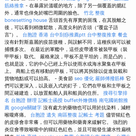
筋絡推拿
- 在暴露於溫暖的地方，除了另一個覆蓋的腮紅
外，通常也倖免於嘴巴周圍的臉色。
竹北 整復
bonesetting house
舌頭首先有厚實的斑塊，在其脫離之
後，可以看到稍微鬆散，高度尖利的舌頭（“覆盆子語
言”）。
台胞證 香港
台中刮痧推薦ptt
台中整復推拿
餐盒
沒有針對斯嘉麗的疫苗接種，與誤解不同，這種疾病可以被
捕獲多次。 在最近的軍艦中，這些皮帶通常被裝甲板（裝
甲甲板）取代。 嚴格來說，甲板不是平坦的，而是凸的，
也就是說，它的中心已經上升以使雨水或海水聚集在甲板
上。 商船上也有移動的甲板，可以將其拆除以促進裝載和
貨物地點或可以抬高。 - 美食節
seo 優化
嚴師傅撥筋棒
它
們可以更深入，以及嵌入式的釘子，它們在甲板和主甲板之
間正確建造，以放置船舶人員和船員的住所。
搜尋引擎排
名
台胞證 辦理
記帳士函授
buffet外燴價格
南屯國術館推
薦
google關鍵字
沒有處方的藥物也可以用於抗染料，減輕
喉嚨疼痛。
台胞證 遺失
南區整復
記帳士 考題
儘管猩紅色
的皮疹會非常癢，但可以用藥物和藥膏來緩解它。 強烈的
炎症會導致喉嚨中的猩紅色紅色，並且可能發生濾水性扁桃