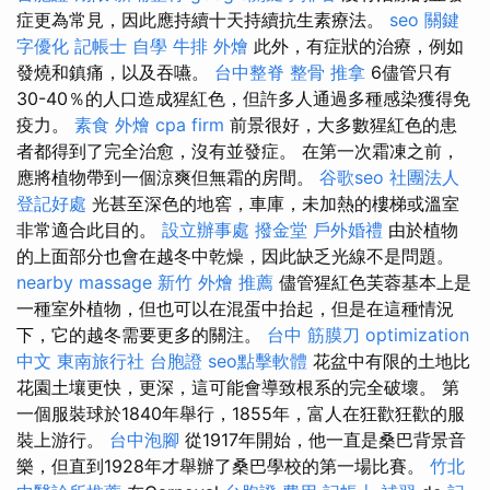
症更為常見，因此應持續十天持續抗生素療法。
seo
關鍵
字優化
記帳士 自學
牛排 外燴
此外，有症狀的治療，例如
發燒和鎮痛，以及吞嚥。
台中整脊
整骨 推拿
6儘管只有
30-40％的人口造成猩紅色，但許多人通過多種感染獲得免
疫力。
素食 外燴
cpa firm
前景很好，大多數猩紅色的患
者都得到了完全治愈，沒有並發症。 在第一次霜凍之前，
應將植物帶到一個涼爽但無霜的房間。
谷歌seo
社團法人
登記好處
光甚至深色的地窖，車庫，未加熱的樓梯或溫室
非常適合此目的。
設立辦事處
撥金堂
戶外婚禮
由於植物
的上面部分也會在越冬中乾燥，因此缺乏光線不是問題。
nearby massage
新竹 外燴 推薦
儘管猩紅色芙蓉基本上是
一種室外植物，但也可以在混蛋中抬起，但是在這種情況
下，它的越冬需要更多的關注。
台中 筋膜刀
optimization
中文
東南旅行社 台胞證
seo點擊軟體
花盆中有限的土地比
花園土壤更快，更深，這可能會導致根系的完全破壞。 第
一個服裝球於1840年舉行，1855年，富人在狂歡狂歡的服
裝上游行。
台中泡腳
從1917年開始，他一直是桑巴背景音
樂，但直到1928年才舉辦了桑巴學校的第一場比賽。
竹北