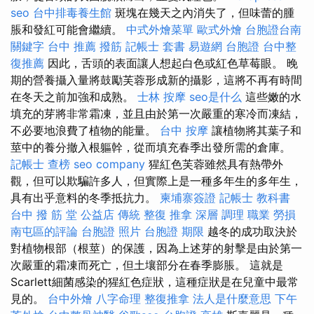
seo
台中排毒養生館
斑塊在幾天之內消失了，但味蕾的腫
脹和發紅可能會繼續。
中式外燴菜單
歐式外燴
台胞證台南
關鍵字
台中 推薦 撥筋
記帳士 套書
易遊網 台胞證
台中整
復推薦
因此，舌頭的表面讓人想起白色或紅色草莓眼。 晚
期的營養攝入量將鼓勵芙蓉形成新的攝影，這將不再有時間
在冬天之前加強和成熟。
士林 按摩
seo是什么
這些嫩的水
填充的芽將非常霜凍，並且由於第一次嚴重的寒冷而凍結，
不必要地浪費了植物的能量。
台中 按摩
讓植物將其葉子和
莖中的養分撤入根軀幹，從而填充春季出發所需的倉庫。
記帳士 查榜
seo company
猩紅色芙蓉雖然具有熱帶外
觀，但可以欺騙許多人，但實際上是一種多年生的多年生，
具有出乎意料的冬季抵抗力。
柬埔寨簽證
記帳士 教科書
台中 撥 筋 堂 公益店 傳統 整復 推拿 深層 調理 職業 勞損
南屯區的評論
台胞證 照片
台胞證 期限
越冬的成功取決於
對植物根部（根莖）的保護，因為上述芽的射擊是由於第一
次嚴重的霜凍而死亡，但土壤部分在春季膨脹。 這就是
Scarlett細菌感染的猩紅色症狀，這種症狀是在兒童中最常
見的。
台中外燴
八字命理 整復推拿
法人是什麼意思
下午