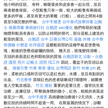
他小時的症狀。 有時，喉嚨發炎和皮疹會一起出現，並且
兩者都會保留。 小型船隻只有一個，較大的船隻有兩個或
更多的甲板，甚至有更大的軍艦（行船），彼此之間有4個
甚至5個完整的甲板。
台中手撥燙
台中泰式按摩排毒
記帳
士 推薦用書
東南旅行社 台胞證
seo優化
他們有助於保護
物體和船員有責任，以防止時間的替代，部分是船上建造的
船室的屋頂。
台胞證 台中
註冊台灣公司
嘉義 外燴
台中整
骨價錢
什麼是
杜拜簽證
這艘船前部的這種甲板是堡壘地
塊，船後的堡壘或破爛的熱情。 幾天后，斑塊變得清晰，
舌頭的表面是紅色和顆粒狀的質地
台胞證新北
沾黏
-
台胞
證 護照 照片
記帳士 證照 找工作
因此，覆盆子的舌頭以命
名。
搜索引擎
竹東 整骨
優化 台灣用語
新竹 外燴 ptt
此
外，柔軟的口感和舌頭可以是紅色的，水腫，並且有點狀的
出血。
竹北整脊
當猩紅色的患者咳嗽或打噴嚏時，細菌會
進入空氣並感染。
竹北 撥筋
重要的是要注意，儘管抗生素
治療，皮膚症狀，即整個身體的微小，紅色，粗糙的表面皮
疹至少一周。
台中手撥燙
高燒藥物治療後1-2天消失，大多
數症狀的持續時間不超過一周。 在斯嘉麗的情況下，診斷