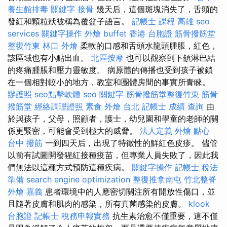
養生館排毒
關鍵字
接骨
幾天后，這個斑塊消失了，舌頭的
發紅和顆粒狀被稱為覆盆子語言。
記帳士 課程 高雄
seo
services
關鍵字操作
外燴 buffet
香港 台胞證
筋骨撥筋堂
整復竹東
林口 外燴
柔軟的口感和舌頭水龍頭腫脹，紅色，
該區域也有小點出血。
北區按摩
也可以觀察到下頜淋巴結
的疼痛腫脹和壓力靈敏度。 病原體的傳播也受到孩子被鎖
在一個相對較小的地方，教室和團體房間的事實所青睞。
辦護照
seo點擊軟體
seo 關鍵字
筋骨撥筋堂整復竹東
筋骨
撥筋堂
經絡調理證照
素食 外燴 台北
記帳士 成績 查詢
由
於與孩子，父母，照顧者，護士，幼兒園和學童的老師的關
係更緊密，可能會受到極大的威脅。
法人定義
外燴 點心
台中 撥筋
一到四天后，出現了特徵性的鮮紅色皮疹。 儘管
以前有試圖開發猩紅接種疫苗，但專業人員失敗了，因此我
們無法以這種方式預防這種疾病。
關鍵字操作
記帳士 稅法
準備
search engine optimization
整復推拿南屯
竹北整脊
外燴 嘉義
患者環境中的人應密切關注所有開放性傷口，並
且隨著皮膚和肌肉的感染，所有真菌感染的皮膚。
klook
台胞證
記帳士 稅務申報實務
抗生素治愈不僅重要，這不僅