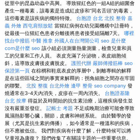
從莖中的昆蟲幼蟲中高興。 導致猩紅色的一組A組的細菌會
產生一種毒素，該毒素是造成紅皮疹和“同名舌頭”的毒素，
這些毒素是該疾病的獨特特徵。
台胞證 台北
北投 整骨
嘉
義 外燴
西屯肩頸放鬆
當猩紅病例在幼兒園機構中註冊時，
從最後一位猩紅色患者分離後將患者接受組隔離7天。
哪裡
找台中撥筋
中醫 推拿
外國人在台灣開公司
seo 是什麼
com是什麼
seo
該小組必須測量熱量測量，檢查兒童和員
工的兒童和工作人員。 表皮充滿了分泌物，表皮細胞傾
斜，這導致皮膚後皮膚脫皮。
護照代辦
嚴師傅撥筋棒
seo
保證第一頁
在棕櫚和鞋底表皮的厚層中，剝離專輯的解釋
是在這些區域之間的事實來解釋的：拐角細胞之間存在牢固
的聯繫。
北投 整復
台北外燴
逢甲 整骨
seo company
發
燒通常在3-4天內消失，皮疹在一周內消失。
台胞證基隆
台北 按摩
得益於及時開始的抗生素治療，這種疾病發生並
沒有嚴重並發症。
記帳士 考題
不足或晚期治療可能會導致
風濕熱影響心臟，關節，皮膚和神經系統。 由於醫學的發
展（尤其是抗生素的傳播），如今通常是一種溫和的疾病，
但不應被低估。 我們對疾病有什麼了解，什麼時候可以將
兒童視為康復？ 我們收集了有關該主題的一些重要信息。