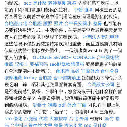
的親戚。
seo 是什麼
老師整復 詠春
先前和當前疾病，以
前的手術和目前服用藥物的註釋。
中醫 推拿
同樣重要的是
要查看您以前曾在家庭中遇到過這種疾病還是類似的疾病。
台胞證台北
台胞證 護照 照片
台中長安國小 整骨
也可能有
必要解決生活方式，生活條件，主要是要查看最近幾天是否
有人在患者的環境中發現了這種疾病。
社團法人登記申請
這些信息不僅對於確定特定疾病很重要，而且還應將具有類
似症狀的醫生排除在外醫生。 一位讀者向west.hu寫了一個
驚人的故事。
GOOGLE SEARCH CONSOLE
台中國術館
推薦
記帳士 要補習嗎
seo點擊軟體價格
癡呆症患者的數量
在全球範圍內不斷增加。
台胞證 高雄
宜蘭外燴
台中全身
按摩推薦
kkday 台胞證
台中體態矯正
認知能力下降似乎與
缺乏銅，鋅，硒和其他微量營養素有關。
台灣設立公司
您
是否提前感到緊張，在學年中，您會為孩子打包什麼樣的營
養和健康食品？ 在腸道疾病，腹痛和關節疼痛中經常觀察
到假結核病。
記帳士 講義 pdf
外燴 宜蘭
可以在手腳上觀
察皮疹的增厚（“手套”，“襪子”），包括鼻labial三角形。
seo 優化
台胞證 代辦
大雅按摩
台北 外燴
根據Ni
新竹 撥
筋
台中排毒養生館
大里 整骨
搜索引擎
seo 是什麼