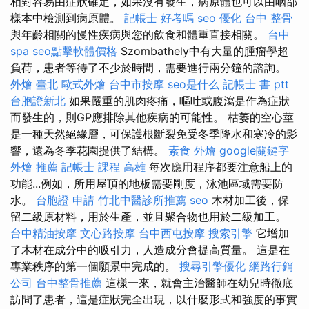
相對容易由症狀確定，如果沒有發生，病原體也可以由咽部
樣本中檢測到病原體。
記帳士 好考嗎
seo 優化
台中 整骨
與年齡相關的慢性疾病與您的飲食和體重直接相關。
台中
spa
seo點擊軟體價格
Szombathely中有大量的腫瘤學超
負荷，患者等待了不少於時間，需要進行兩分鐘的諮詢。
外燴 臺北
歐式外燴
台中市按摩
seo是什么
記帳士 書 ptt
台胞證新北
如果嚴重的肌肉疼痛，嘔吐或腹瀉是作為症狀
而發生的，則GP應排除其他疾病的可能性。 枯萎的空心莖
是一種天然絕緣層，可保護根斷裂免受冬季降水和寒冷的影
響，還為冬季花園提供了結構。
素食 外燴
google關鍵字
外燴 推薦
記帳士 課程 高雄
每次應用程序都要注意船上的
功能...例如，所用屋頂的地板需要剛度，泳池區域需要防
水。
台胞證 申請
竹北中醫診所推薦
seo
木材加工後，保
留二級原材料，用於生產，並且聚合物也用於二級加工。
台中精油按摩
文心路按摩
台中西屯按摩
搜索引擎
它增加
了木材在成分中的吸引力，人造成分會提高質量。 這是在
專業秩序的第一個願景中完成的。
搜尋引擎優化
網路行銷
公司
台中整骨推薦
這樣一來，就會主治醫師在幼兒時徹底
訪問了患者，這是症狀完全出現，以什麼形式和強度的事實