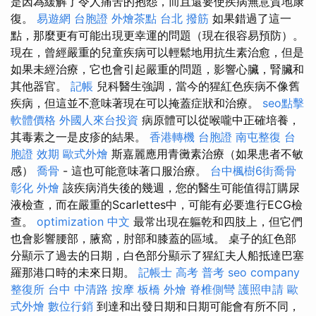
是因為緩解了令人痛苦的抱怨，而且還要使疾病無意質地康
復。
易遊網 台胞證
外燴茶點
台北 撥筋
如果錯過了這一
點，那麼更有可能出現更幸運的問題（現在很容易預防）。
現在，曾經嚴重的兒童疾病可以輕鬆地用抗生素治愈，但是
如果未經治療，它也會引起嚴重的問題，影響心臟，腎臟和
其他器官。
記帳
兒科醫生強調，當今的猩紅色疾病不像舊
疾病，但這並不意味著現在可以掩蓋症狀和治療。
seo點擊
軟體價格
外國人來台投資
病原體可以從喉嚨中正確培養，
其毒素之一是皮疹的結果。
香港轉機 台胞證
南屯整復
台
胞證 效期
歐式外燴
斯嘉麗應用青黴素治療（如果患者不敏
感）
喬骨
- 這也可能意味著口服治療。
台中楓樹6街喬骨
彰化 外燴
該疾病消失後的幾週，您的醫生可能值得訂購尿
液檢查，而在嚴重的Scarlettes中，可能有必要進行ECG檢
查。
optimization 中文
最常出現在軀乾和四肢上，但它們
也會影響腰部，腋窩，肘部和膝蓋的區域。 桌子的紅色部
分顯示了過去的日期，白色部分顯示了猩紅夫人船抵達巴塞
羅那港口時的未來日期。
記帳士 高考 普考
seo company
整復所
台中 中清路 按摩
板橋 外燴
脊椎側彎
護照申請
歐
式外燴
數位行銷
到達和出發日期和日期可能會有所不同，