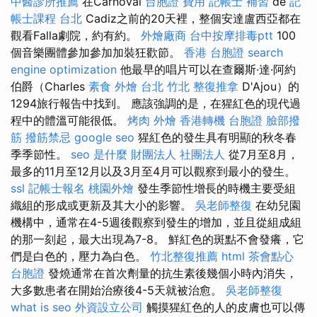
中醫診所推薦
在Carnoval
台胞證 費用
記帳士 補習
de
記
帳士課程 台北
Cadiz之前的20天裡，整個安達盧西亞都在
觀看Falla劇院，約有約。
外燴廠商
台中按摩排毒ptt
100
個音樂團體參加參加加裝狂歡節。
香港 台胞證
search
engine optimization
他最早的唱片可以在查爾斯·達·阿約
伯爵（Charles
素食 外燴 台北
竹北 整復推拿
D'Ajou）的
1294旅行報告中找到。 應該強調的是，在猩紅色的現代過
程中的體溫可能很低。
烤肉 外燴
香港轉機 台胞證
臉部撥
筋
撥筋禁忌
google seo
猩紅色的發生具有明顯的秋冬春
季季節性。
seo 是什麼
財團法人 社團法人
從7月至8月，
最多的11月至12月以及3月至4月可以觀察到最小的發生。
ssl
記帳士報名
桃園外燴
發生季節性增長的時機主要受組
織組的形成或更新及其大小的影響。
吳老師整復
在幼兒園
機構中，通常在4-5週後觀察到發生的增加，並且從組成組
的那一刻起，最大出現為7-8。 鮮紅色的斑點不會發癢，它
們是白色的，壓力為白色。
竹北整復推薦
html
茶會點心
台胞證
發燒通常在首次劑量的抗生素後幾個小時內消失，
大多數患者在開始治療後4-5天就被治愈。
吳老師整復
what is seo
外資設立公司
觸摸猩紅色的人的皮膚也可以傳