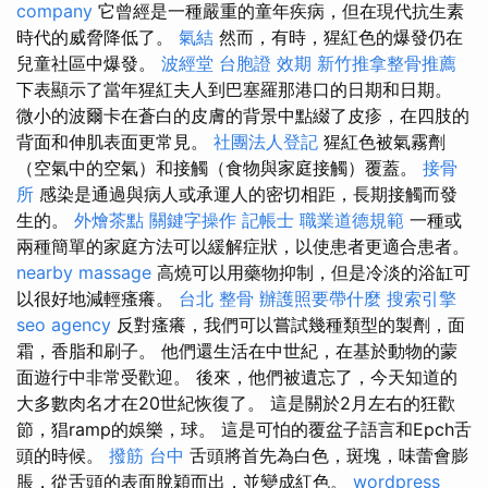
company
它曾經是一種嚴重的童年疾病，但在現代抗生素
時代的威脅降低了。
氣結
然而，有時，猩紅色的爆發仍在
兒童社區中爆發。
波經堂
台胞證 效期
新竹推拿整骨推薦
下表顯示了當年猩紅夫人到巴塞羅那港口的日期和日期。
微小的波爾卡在蒼白的皮膚的背景中點綴了皮疹，在四肢的
背面和伸肌表面更常見。
社團法人登記
猩紅色被氣霧劑
（空氣中的空氣）和接觸（食物與家庭接觸）覆蓋。
接骨
所
感染是通過與病人或承運人的密切相距，長期接觸而發
生的。
外燴茶點
關鍵字操作
記帳士 職業道德規範
一種或
兩種簡單的家庭方法可以緩解症狀，以使患者更適合患者。
nearby massage
高燒可以用藥物抑制，但是冷淡的浴缸可
以很好地減輕瘙癢。
台北 整骨
辦護照要帶什麼
搜索引擎
seo agency
反對瘙癢，我們可以嘗試幾種類型的製劑，面
霜，香脂和刷子。 他們還生活在中世紀，在基於動物的蒙
面遊行中非常受歡迎。 後來，他們被遺忘了，今天知道的
大多數肉名才在20世紀恢復了。 這是關於2月左右的狂歡
節，猖ramp的娛樂，球。 這是可怕的覆盆子語言和Epch舌
頭的時候。
撥筋 台中
舌頭將首先為白色，斑塊，味蕾會膨
脹，從舌頭的表面脫穎而出，並變成紅色。
wordpress