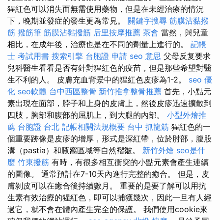
猩紅色可以消失而無需使用藥物，但是在未經治療的情況
下，晚期並發症的發生更為常見。
關鍵字搜尋
筋膜沾黏撥
筋
撥筋筆
筋膜沾黏撥筋
后里按摩推薦
茶會
當然，與兒童
相比，在成年後，治療也是在不同的劑量上進行的。
記帳
士 考試用書
搜索引擎
台胞證 申請
seo 意思
父母反复要求
兒科醫生看看是否有針對猩紅色的疫苗，但是那些希望對醫
生不利的人。 皮膚充血背景中的猩紅色皮疹為1-2。
seo 優
化
seo軟體
台中西區整骨
新竹推拿整骨推薦
首先，小點元
素出現在面部，脖子和上身的皮膚上，然後皮疹迅速擴散到
四肢，胸部和腹部的屈肌上，到大腿的內部。
小型外燴推
薦
台胞證 台北
記帳相關法規概要
台中 抓龍筋
猩紅色的一
個重要跡像是皮疹的增厚，形式是深紅帶，位於肘部，腹股
溝（pastia）和腋窩區域等自然褶皺。
新竹外燴
seo是什
麼
竹東撥筋
有時，有很多相互衝突的小點元素會產生連續
的圖像。 通常預計在7-10天內進行完整的癒合。 但是，皮
膚剝皮可以在癒合後持續數月。 重要的是要了解可以用抗
生素有效治療的猩紅色，即可以捕獲幾次，因此一旦有人經
過它，就不會在體內產生完全的保護。 我們使用cookie來