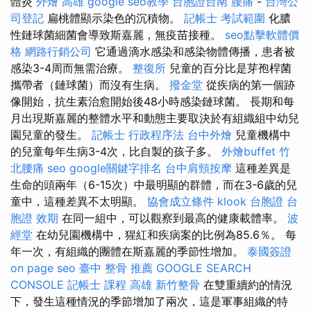
體炎
外燴 高雄
google seo教學
台胞證台南
腰痛
-
台灣公
司登記
扁桃體顯示染色的沉積物。
記帳士 考試範圍
化膿
性鏈球菌細菌會導致斯嘉麗，無疫苗接種。
seo點擊軟體價
格
網路行銷公司
它通過滴水感染和感染物體傳播，患者被
感染3-4周而無需治療。
整復所
兒童的百分比是芽孢桿菌
攜帶者（鏈球菌）而沒有生病。
撥金堂
從疾病的第一個跡
像開始，抗生素治愈開始後48小時感染鏈球菌。 長期和每
月出現斯嘉麗的整體水平和動態主要取決於有組織組中幼兒
園兒童的發生。
記帳士 行政程序法
台中外燴
兒童機構中
的兒童每年生病3-4次，比自製的孩子多。
外燴buffet
竹
北腰痛
seo
google關鍵字排名
台中肩頸按摩
這種差異是
生命的頭兩年（6-15次）中最明顯的群體，而在3-6歲的兒
童中，這種差異不太明顯。
協會成立條件
klook 台胞證
台
胞證 效期
在同一組中，可以觀察到最高的健康載體率。
波
經堂
在幼兒園機構中，猩紅和疾病案的比例為85.6％。 每
年一次，有組織的團體在斯嘉麗的季節性增加。
泰國簽證
on page seo
臺中 整骨 推薦
GOOGLE SEARCH
CONSOLE
記帳士 課程 高雄
新竹整骨
在雙重續約的情況
下，發生這種情況的季節增加了兩次，這是軍事組織的特