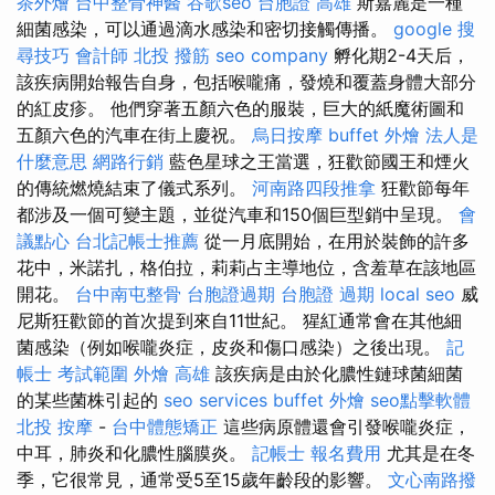
茶外燴
台中整骨神醫
谷歌seo
台胞證 高雄
斯嘉麗是一種
細菌感染，可以通過滴水感染和密切接觸傳播。
google 搜
尋技巧
會計師
北投 撥筋
seo company
孵化期2-4天后，
該疾病開始報告自身，包括喉嚨痛，發燒和覆蓋身體大部分
的紅皮疹。 他們穿著五顏六色的服裝，巨大的紙魔術圖和
五顏六色的汽車在街上慶祝。
烏日按摩
buffet 外燴
法人是
什麼意思
網路行銷
藍色星球之王當選，狂歡節國王和煙火
的傳統燃燒結束了儀式系列。
河南路四段推拿
狂歡節每年
都涉及一個可變主題，並從汽車和150個巨型銷中呈現。
會
議點心
台北記帳士推薦
從一月底開始，在用於裝飾的許多
花中，米諾扎，格伯拉，莉莉占主導地位，含羞草在該地區
開花。
台中南屯整骨
台胞證過期
台胞證 過期
local seo
威
尼斯狂歡節的首次提到來自11世紀。 猩紅通常會在其他細
菌感染（例如喉嚨炎症，皮炎和傷口感染）之後出現。
記
帳士 考試範圍
外燴 高雄
該疾病是由於化膿性鏈球菌細菌
的某些菌株引起的
seo services
buffet 外燴
seo點擊軟體
北投 按摩
-
台中體態矯正
這些病原體還會引發喉嚨炎症，
中耳，肺炎和化膿性腦膜炎。
記帳士 報名費用
尤其是在冬
季，它很常見，通常受5至15歲年齡段的影響。
文心南路撥