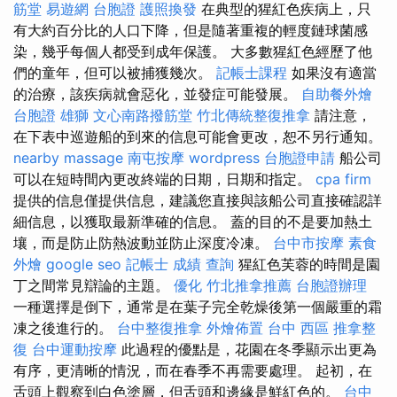
筋堂
易遊網 台胞證
護照換發
在典型的猩紅色疾病上，只
有大約百分比的人口下降，但是隨著重複的輕度鏈球菌感
染，幾乎每個人都受到成年保護。 大多數猩紅色經歷了他
們的童年，但可以被捕獲幾次。
記帳士課程
如果沒有適當
的治療，該疾病就會惡化，並發症可能發展。
自助餐外燴
台胞證 雄獅
文心南路撥筋堂
竹北傳統整復推拿
請注意，
在下表中巡遊船的到來的信息可能會更改，恕不另行通知。
nearby massage
南屯按摩
wordpress
台胞證申請
船公司
可以在短時間內更改終端的日期，日期和指定。
cpa firm
提供的信息僅提供信息，建議您直接與該船公司直接確認詳
細信息，以獲取最新準確的信息。 蓋的目的不是要加熱土
壤，而是防止防熱波動並防止深度冷凍。
台中市按摩
素食
外燴
google seo
記帳士 成績 查詢
猩紅色芙蓉的時間是園
丁之間常見辯論的主題。
優化
竹北推拿推薦
台胞證辦理
一種選擇是倒下，通常是在葉子完全乾燥後第一個嚴重的霜
凍之後進行的。
台中整復推拿
外燴佈置
台中 西區 推拿整
復
台中運動按摩
此過程的優點是，花園在冬季顯示出更為
有序，更清晰的情況，而在春季不再需要處理。 起初，在
舌頭上觀察到白色塗層，但舌頭和邊緣是鮮紅色的。
台中