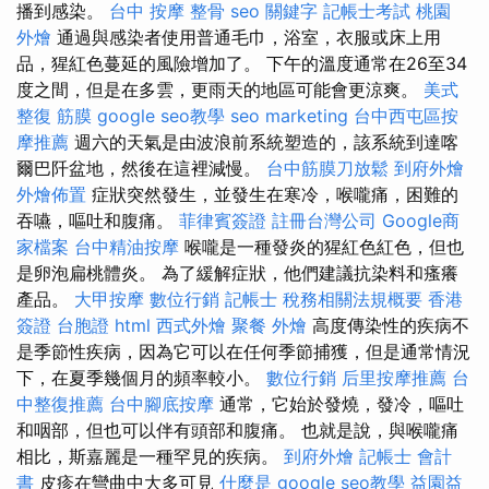
播到感染。
台中 按摩 整骨
seo 關鍵字
記帳士考試
桃園
外燴
通過與感染者使用普通毛巾，浴室，衣服或床上用
品，猩紅色蔓延的風險增加了。 下午的溫度通常在26至34
度之間，但是在多雲，更雨天的地區可能會更涼爽。
美式
整復 筋膜
google seo教學
seo marketing
台中西屯區按
摩推薦
週六的天氣是由波浪前系統塑造的，該系統到達喀
爾巴阡盆地，然後在這裡減慢。
台中筋膜刀放鬆
到府外燴
外燴佈置
症狀突然發生，並發生在寒冷，喉嚨痛，困難的
吞嚥，嘔吐和腹痛。
菲律賓簽證
註冊台灣公司
Google商
家檔案
台中精油按摩
喉嚨是一種發炎的猩紅色紅色，但也
是卵泡扁桃體炎。 為了緩解症狀，他們建議抗染料和瘙癢
產品。
大甲按摩
數位行銷
記帳士 稅務相關法規概要
香港
簽證 台胞證
html
西式外燴
聚餐 外燴
高度傳染性的疾病不
是季節性疾病，因為它可以在任何季節捕獲，但是通常情況
下，在夏季幾個月的頻率較小。
數位行銷
后里按摩推薦
台
中整復推薦
台中腳底按摩
通常，它始於發燒，發冷，嘔吐
和咽部，但也可以伴有頭部和腹痛。 也就是說，與喉嚨痛
相比，斯嘉麗是一種罕見的疾病。
到府外燴
記帳士 會計
書
皮疹在彎曲中大多可見
什麼是
google seo教學
益園益