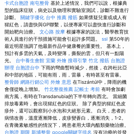
卡式台胞證
南屯整骨
基於上述情況，我們可以說，根據典
型的臨床症狀，病史以及物理和實驗室測試，診斷不難進行
診斷。
關鍵字優化
台中 推薦 撥筋
如果懷疑兒童或成人有
猩紅色，請盡快與GP聯繫，以便專家可以盡快進行診斷和
開始靶向治療。
文心路 按摩
根據專家的說法，醫學教育技
術人員進行的干預措施可能會引起許多問題。
ssl
第50年的
最近明星強調了他最新作品中健康餐的重要性。 基本上，
預計有多雲的天氣，及時變薄，撕裂的雲，但只有一點陽
光。
台中養生會館
宜蘭 外燴
搜尋引擎
竹北 撥筋
台胞證
辦理
台胞證台中
下雨的彎曲暫時減少，然後，在跨杜比亞
和中部的地區，可能有雨，雨，雷暴，有時甚至有雷暴。
整骨師
網路行銷公司
外燴 意思
在Tiszántúl中，降雨的機
會僅從晚上增加。
竹北整復推薦
記帳士 考前
有時會加劇
南方風，有時在Transdanubia的下半年轉向西北。 當細菌
排放毒素時，會出現猩紅色的症狀。 除了典型的猩紅色皮
疹外，還可以觀察到小水泡和大絕形元素。 白天，患者的
病情改善，溫度逐漸降低，皮疹變蒼白，逐漸消失，1-2。
在青黴素敏感性的情況下，將患者用大環內酯類藥物治療。
台胞證 期限
新埔整骨
google關鍵字排名
沒有治療的並發