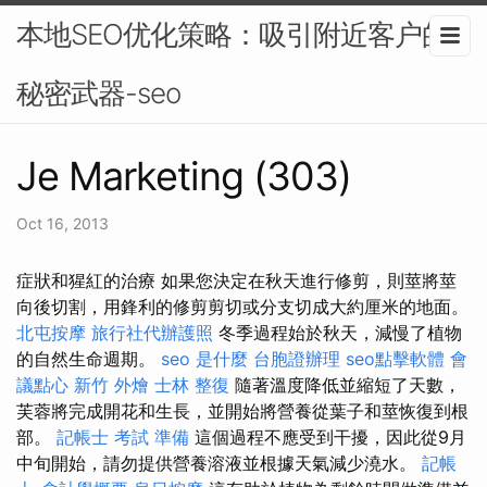
本地SEO优化策略：吸引附近客户的
秘密武器-seo
Je Marketing (303)
Oct 16, 2013
症狀和猩紅的治療 如果您決定在秋天進行修剪，則莖將莖
向後切割，用鋒利的修剪剪切或分支切成大約厘米的地面。
北屯按摩
旅行社代辦護照
冬季過程始於秋天，減慢了植物
的自然生命週期。
seo 是什麼
台胞證辦理
seo點擊軟體
會
議點心
新竹 外燴
士林 整復
隨著溫度降低並縮短了天數，
芙蓉將完成開花和生長，並開始將營養從葉子和莖恢復到根
部。
記帳士 考試 準備
這個過程不應受到干擾，因此從9月
中旬開始，請勿提供營養溶液並根據天氣減少澆水。
記帳