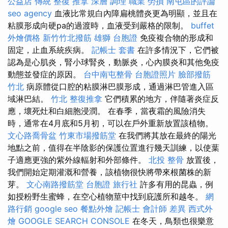
公益店 傳統 整復 推拿 深層 調理 職業 勞損 南屯區的評論
seo agency
血液比常規白內障扁桃體炎更為明顯，並且在
粘膜形成向硬pa的過渡時，血液受到嚴格的限制。
buffet
外燴價格
新竹竹北撥筋
雄獅 台胞證
免疫複合物的形成和
固定，止血系統疾病。
記帳士 套書
在許多情況下，它們被
認為是心肌炎，腎小球腎炎，動脈炎，心內膜炎和其他免疫
動態並發症的原因。
台中南屯整骨
台胞證照片
臉部撥筋
竹北
病原體從口腔的粘膜淋巴膜形成，通過淋巴管進入區
域淋巴結。
竹北 整復推拿
它們積累的地方，伴隨著炎症反
應，壞死灶和白細胞浸潤。 在春季，當夜霜的風險消失
時，通常在4月底和5月初，可以在戶外重新放置該植物。
文心路喬骨盆
竹東市場撥筋堂
在我們將其放在最終的陽光
地點之前，值得在半陰影的保護位置進行幾天訓練，以使葉
子適應更強的紫外線輻射和外部條件。
北投 整骨
放置後，
我們開始定期灌溉和營養，該植物很快將帶來根菌株的新
芽。
文心南路撥筋堂
台胞證 旅行社
許多有用的昆蟲，例
如授粉野生蜜蜂，在空心植物莖中找到庇護所和越冬。
網
路行銷
google seo
餐點外燴
記帳士 會計師 差異
西式外
燴
GOOGLE SEARCH CONSOLE
在冬天，鳥類也很樂意