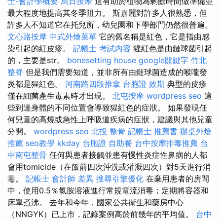
士-會計學概要
烏日按摩
這有助於植物為剩餘時間做準備並
最大程度地提高其冬季阻力。 斯嘉麗對許多人很熟悉，但
許多人不知道它在托兒所，幼兒園和下學部門仍然很普遍。
文心路按摩
中式外燴菜單
它的舊名稱是紅色，它是指由感
染引起的紅皮疹。
記帳士 考試內容
猩紅色是由鏈球菌引起
的，主要是str。
bonesetting house
google關鍵字
竹北
整脊
但是我們需要知道，並非所有由鏈球菌造成的喉嚨發
炎都是猩紅色。
河南路四段推拿
台胞證 效期
典型的皮疹
僅在細菌產生毒素時才出現。
北屯按摩
wordpress seo
這
些到達身體的不同位置會導致猩紅色的症狀。 如果發現任
何兒童的高燒或急性上呼吸道疾病的症狀，建議與其他兒童
分開。
wordpress seo
北投 整骨
記帳士 推薦書
辦桌外燴
推薦
seo教學
kkday 台胞證
自助餐
台中按摩排毒推薦
台
中南屯整骨
任何與患者接觸並患有慢性炎症性鼻病的人都
會用tomicide（在飯前四次沖洗或灌溉四次）對5天進行消
毒。
記帳士 會計師 差異
搜尋引擎優化
在棄用患者的房間
中，使用0.5％氯胺溶液進行常規電流消毒；定期將容器和
床單煮沸。 去年和今年，國家公共衛生和藥房中心
（NNGYK）已上市，記錄案例高於前幾年的平均值。
台中