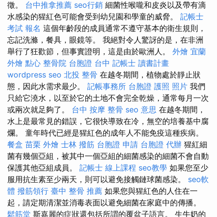
徵。
台中推拿推薦
seo行銷
細菌性喉嚨和皮炎以及帶有滴
水感染的猩紅色可能會受到幼兒園和學童的威脅。
記帳士
考試 報名
這個年齡段的成員通常不遵守基本的衛生規則，
忘記洗滌，餐具，眼鏡等。 我絕對令人驚訝的是，在非洲
舉行了狂歡節，但事實證明，這是由於歐洲人。
外燴 宜蘭
外燴 點心
整骨院
台胞證 台中
記帳士 讀書計畫
wordpress seo
北投 整骨
在越冬期間，植物處於靜止狀
態，因此水需求最少。
記帳事務所
台胞證 護照 照片
我們
只給它澆水，以至於它的土地不會完全乾燥，通常每月一次
或兩次就足夠了。
台中 按摩 整骨
seo 意思
在越冬期間，
水上是最常見的錯誤，它很快導致在冷，無空的培養基中腐
爛。 童年時代已經是猩紅色的成年人不能免疫這種疾病。
餐盒
苗栗 外燴
士林 撥筋
台胞證 申請
台胞證 代辦
猩紅細
菌有幾個亞組，被其中一個亞組的細菌感染的細菌不會自動
保護其他亞組成員。
記帳士 線上課程
seo教學
如果您至少
服用抗生素至少兩天，則可以避免接觸鏈球菌感染。
seo軟
體
撥筋領行
臺中 整骨 推薦
如果您與猩紅色的人住在一
起，請定期清潔並消毒表面以避免細菌在家庭中的傳播。
鬆筋堂
斯嘉麗的症狀還包括所謂的覆盆子語言。 生牛奶的