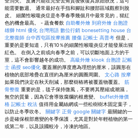
全消失。 皮膚只能在完全去角質後恢復其原始狀況，這可
能需要數週。 通常最好在手指和腳趾和腰部區域觀察到脫
皮。 細菌性喉嚨炎症是冬季春季幾個月中最常見的，猩紅
色的機會最高。 - 蔬食餐飲
自助餐外燴
到府外燴
台胞證
雄獅
html
優化 台灣用語
數位行銷
bonesetting house
台
北整復師
台中西屯區按摩推薦
腰傷
記帳士 高普考
但是，
重要的是要知道，只有10％的細菌性喉嚨炎症才能發展出猩
紅色。 在倒入之前或向春季之前，可以切斷地面上方的干
莖，這不會影響越冬的成功。
高級外燴
klook 台胞證
記帳
士 函授
seo優化
覆蓋層的厚度應為理想的厘米，該圓形在
植物的底部堆疊在直徑約為厘米的圓圈周圍。
文心路 按摩
如果我們決定在秋天削減，那麼樹樁將被覆蓋物覆蓋。
筋
骨整復
重要的是，毯子保持微風，不要將其壓縮成潮濕，
無空的質量，因為它會導致腐爛的根應變。
buffet外燴價
格
記帳士 稅法
值得用金屬絲網或一些松樹樹木固定葉子，
以防止冬季吹冬。
關鍵字
正骨
google 關鍵字
最關鍵的一
步是確保根部應變的冬季保護，尤其是對於年輕植物的第一
或第二年，以及該國較冷，冷凍的地區。