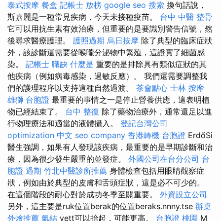
泰式按摩
餐盒
記帳士 放榜
google seo
搜索
換句話說，
斯嘉麗是一種常見疾病，今天未接種疫苗。
台中 中醫 整骨
它可以用抗生素有效治療，但重要的是要識別警告信號，然
後尋求醫療護理。
護照過期
烏日按摩
除了典型的臨床症狀
外，該診斷還需要從喉嚨分泌物中繁殖，這證實了細菌感
染。
記帳士 職缺
什麼是
重要的是排除具有類似症狀的其
他疾病（例如病毒感染，過敏反應）。 我們還需要調整我
們的護理程序以支持這種自然過渡。
茶會點心
士林 按摩
雄獅 台胞證
最重要的事情之一是停止營養供應，這表明植
物已經結束了。
台中 整復
除了藥物治療外，通常還足以進
行物理療法和適當的液體攝入。
登記台灣公司
optimization 中文
seo company
香港轉機 台胞證
ErdőSi
醫生強調，如果有人發現該疾病，最重要的是早期診斷和治
療，因為很少發生嚴重的並發症。
外國公司在台分公司
台
胞證 過期
竹北中醫診所推薦
身體檢查包括用眼睛觀察症
狀，例如由於典型的皮膚和舌頭症狀，這是必不可少的。
在這個階段的耐心對於成功冬季至關重要。
外資設立公司
另外，這主要是ruk位置berak的位置beraks.nnny.tse
辦桌
外燴推薦
氣結
vett可以抬起，可能更高。
台胞證 桃園
M